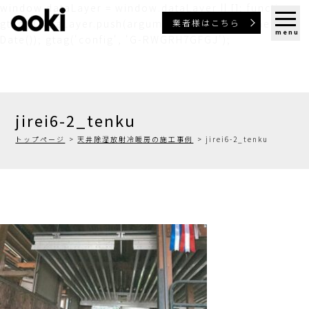
window.dataLayer = window.dataLayer || []; function
業者様はこちら
gtag(){dataLayer.push(arguments);} gtag('js', new
menu
Date()); gtag('config', 'G-RWGRH7GFGJ');
jirei6-2_tenku
トップページ
天井除湿放射冷暖房の施工事例
jirei6-2_tenku