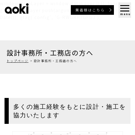
window.dataLayer = window.dataLayer || []; function
業者様はこちら
gtag(){dataLayer.push(arguments);} gtag('js', new
menu
Date()); gtag('config', 'G-RWGRH7GFGJ');
設計事務所・工務店の方へ
トップページ
設計事務所・工務店の方へ
多くの施工経験をもとに設計・施工を
協力いたします