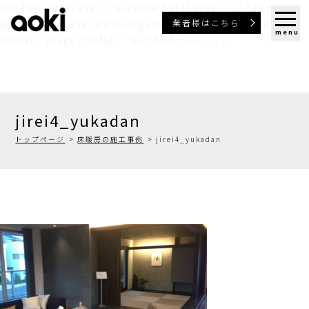
window.dataLayer = window.dataLayer || []; function
業者様はこちら
gtag(){dataLayer.push(arguments);} gtag('js', new
menu
Date()); gtag('config', 'G-RWGRH7GFGJ');
jirei4_yukadan
トップページ
床暖房の施工事例
jirei4_yukadan