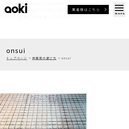
window.dataLayer = window.dataLayer || []; function
業者様はこちら
gtag(){dataLayer.push(arguments);} gtag('js', new
menu
Date()); gtag('config', 'G-RWGRH7GFGJ');
onsui
トップページ
床暖房の選び方
onsui