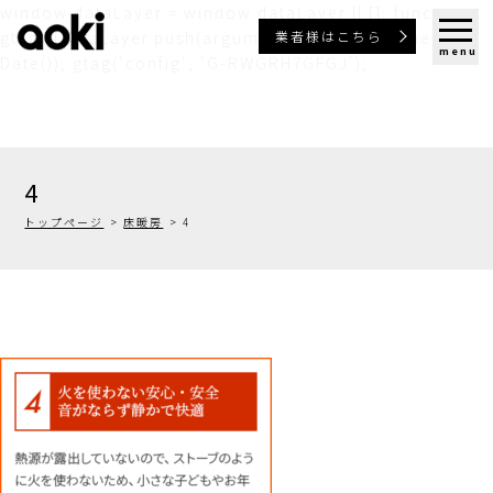
window.dataLayer = window.dataLayer || []; function
業者様はこちら
gtag(){dataLayer.push(arguments);} gtag('js', new
menu
Date()); gtag('config', 'G-RWGRH7GFGJ');
4
トップページ
床暖房
4